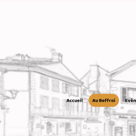
Accueil
Au Beffroi
Evé