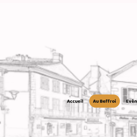
Accueil
Au Beffroi
Evé