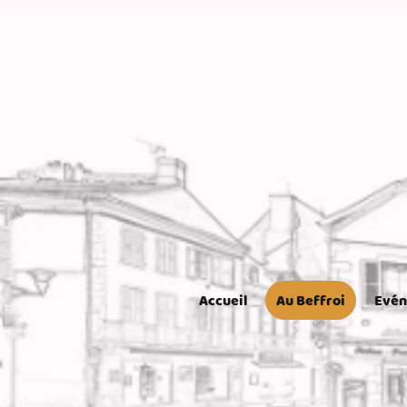
Accueil
Au Beffroi
Evé