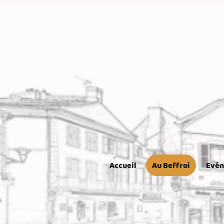
Accueil
Au Beffroi
Evé