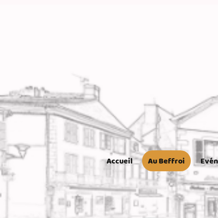
Accueil
Au Beffroi
Evé